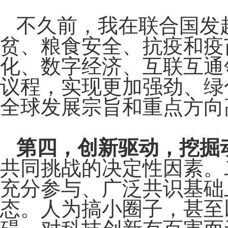
不久前，我在联合国发
贫、粮食安全、抗疫和疫
化、数字经济、互联互通
议程，实现更加强劲、绿
全球发展宗旨和重点方向
第四，创新驱动，挖掘
共同挑战的决定性因素。
充分参与、广泛共识基础
态。人为搞小圈子，甚至