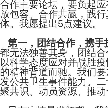
合作主要论坛，要负起应
放包容、合作共赢，践行
体。我愿提出5点建议。
第一，团结合作，携手
都无法独善其身，团结合
以科学态度应对并战胜疫
的精神背道而驰。我们要
发公共卫生事件能力。二
聚共识、动员资源、推动