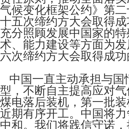
气候变化框架公约》第二
十五次缔约方大会取得成
充分照顾发展中国家的特
术、能力建设等方面为发
六次缔约方大会取得成功
中国一直主动承担与国
型，不断自主提高应对气候
煤电落后装机，第一批装
近期有序开工。中国将力争
中和。我们将践信守诺，