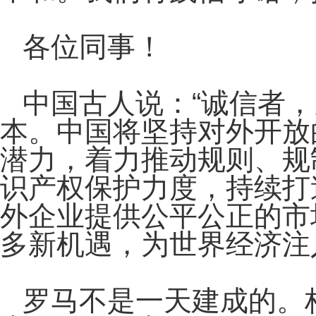
各位同事！
中国古人说：“诚信者
本。中国将坚持对外开放
潜力，着力推动规则、规
识产权保护力度，持续打
外企业提供公平公正的市
多新机遇，为世界经济注
罗马不是一天建成的。