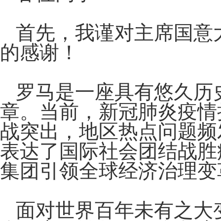
首先，我谨对主席国意
的感谢！
罗马是一座具有悠久历
章。当前，新冠肺炎疫情
战突出，地区热点问题频
表达了国际社会团结战胜
集团引领全球经济治理变
面对世界百年未有之大