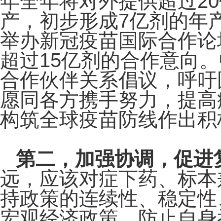
年全年将对外提供超过2
产，初步形成7亿剂的年
举办新冠疫苗国际合作论
超过15亿剂的合作意向。
合作伙伴关系倡议，呼吁
愿同各方携手努力，提高
构筑全球疫苗防线作出积
第二，加强协调，促进
远，应该对症下药、标本
持政策的连续性、稳定性
宏观经济政策，防止自身