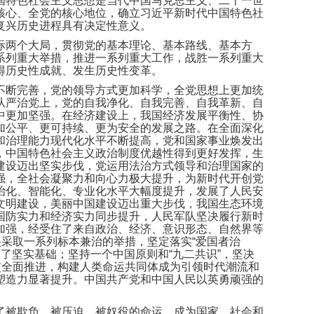
国特色社会主义思想是当代中国马克思主义、二十一世
核心、全党的核心地位，确立习近平新时代中国特色社
复兴历史进程具有决定性意义。
际两个大局，贯彻党的基本理论、基本路线、基本方
系列重大举措，推进一系列重大工作，战胜一系列重大
得历史性成就、发生历史性变革。
不断完善，党的领导方式更加科学，全党思想上更加统
从严治党上，党的自我净化、自我完善、自我革新、自
中更加坚强。在经济建设上，我国经济发展平衡性、协
加公平、更可持续、更为安全的发展之路。在全面深化
和治理能力现代化水平不断提高，党和国家事业焕发出
，中国特色社会主义政治制度优越性得到更好发挥，生
建设迈出坚实步伐，党运用法治方式领导和治理国家的
强，全社会凝聚力和向心力极大提升，为新时代开创党
治化、智能化、专业化水平大幅度提升，发展了人民安
文明建设，美丽中国建设迈出重大步伐，我国生态环境
国防实力和经济实力同步提升，人民军队坚决履行新时
加强，经受住了来自政治、经济、意识形态、自然界等
央采取一系列标本兼治的举措，坚定落实“爱国者治
下了坚实基础；坚持一个中国原则和“九二共识”，坚决
交全面推进，构建人类命运共同体成为引领时代潮流和
塑造力显著提升。中国共产党和中国人民以英勇顽强的
了被欺负、被压迫、被奴役的命运，成为国家、社会和