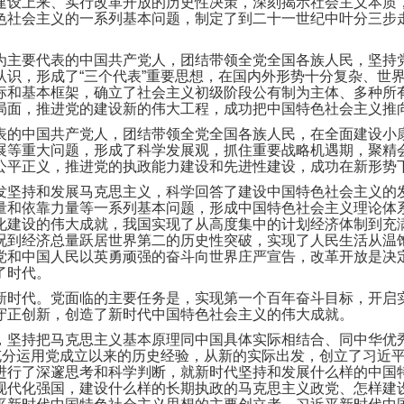
建设上来、实行改革开放的历史性决策，深刻揭示社会主义本质
色社会主义的一系列基本问题，制定了到二十一世纪中叶分三步
为主要代表的中国共产党人，团结带领全党全国各族人民，坚持
认识，形成了“三个代表”重要思想，在国内外形势十分复杂、世
标和基本框架，确立了社会主义初级阶段公有制为主体、多种所
局面，推进党的建设新的伟大工程，成功把中国特色社会主义推
表的中国共产党人，团结带领全党全国各族人民，在全面建设小
展等重大问题，形成了科学发展观，抓住重要战略机遇期，聚精
公平正义，推进党的执政能力建设和先进性建设，成功在新形势
发坚持和发展马克思主义，科学回答了建设中国特色社会主义的
量和依靠力量等一系列基本问题，形成中国特色社会主义理论体
化建设的伟大成就，我国实现了从高度集中的计划经济体制到充
况到经济总量跃居世界第二的历史性突破，实现了人民生活从温
党和中国人民以英勇顽强的奋斗向世界庄严宣告，改革开放是决
了时代。
新时代。党面临的主要任务是，实现第一个百年奋斗目标，开启
守正创新，创造了新时代中国特色社会主义的伟大成就。
，坚持把马克思主义基本原理同中国具体实际相结合、同中华优
并充分运用党成立以来的历史经验，从新的实际出发，创立了习近
进行了深邃思考和科学判断，就新时代坚持和发展什么样的中国
现代化强国，建设什么样的长期执政的马克思主义政党、怎样建