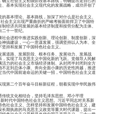
，确立社会主义初级阶段基本路线，明确提出走自己的
走、基本实现社会主义现代化的发展战略，成功开创了
党的基本理论、基本路线，加深了对什么是社会主义、
界社会主义出现严重曲折的严峻考验面前捍卫了中国特
有制经济共同发展的基本经济制度和按劳分配为主体、
向二十一世纪。
康社会进程中推进实践创新、理论创新、制度创新，深
会神搞建设，一心一意谋发展，强调坚持以人为本、全
下坚持和发展了中国特色社会主义。
发展道路、发展阶段、根本任务、发展动力、发展战
系，实现了马克思主义中国化新的飞跃。党领导人民解
满活力的社会主义市场经济体制、从封闭半封闭到全方
饱不足到总体小康、奔向全面小康的历史性跨越，推进
定当代中国前途命运的关键一招，中国特色社会主义道
实现第二个百年奋斗目标新征程，朝着实现中华民族伟
秀传统文化相结合，坚持毛泽东思想、邓小平理
平新时代中国特色社会主义思想。习近平同志对关系新
特色社会主义、怎样坚持和发展中国特色社会主义，建
设长期执政的马克思主义政党等重大时代课题，提出一