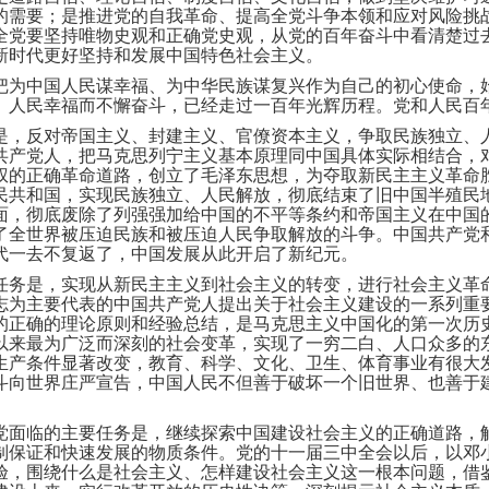
的需要；是推进党的自我革命、提高全党斗争本领和应对风险挑
全党要坚持唯物史观和正确党史观，从党的百年奋斗中看清楚过
新时代更好坚持和发展中国特色社会主义。
把为中国人民谋幸福、为中华民族谋复兴作为自己的初心使命，
、人民幸福而不懈奋斗，已经走过一百年光辉历程。党和人民百
是，反对帝国主义、封建主义、官僚资本主义，争取民族独立、
共产党人，把马克思列宁主义基本原理同中国具体实际相结合，
权的正确革命道路，创立了毛泽东思想，为夺取新民主主义革命
民共和国，实现民族独立、人民解放，彻底结束了旧中国半殖民
面，彻底废除了列强强加给中国的不平等条约和帝国主义在中国
了全世界被压迫民族和被压迫人民争取解放的斗争。中国共产党
代一去不复返了，中国发展从此开启了新纪元。
任务是，实现从新民主主义到社会主义的转变，进行社会主义革
志为主要代表的中国共产党人提出关于社会主义建设的一系列重
的正确的理论原则和经验总结，是马克思主义中国化的第一次历
以来最为广泛而深刻的社会变革，实现了一穷二白、人口众多的
生产条件显著改变，教育、科学、文化、卫生、体育事业有很大
斗向世界庄严宣告，中国人民不但善于破坏一个旧世界、也善于
党面临的主要任务是，继续探索中国建设社会主义的正确道路，
制保证和快速发展的物质条件。党的十一届三中全会以后，以邓
验，围绕什么是社会主义、怎样建设社会主义这一根本问题，借