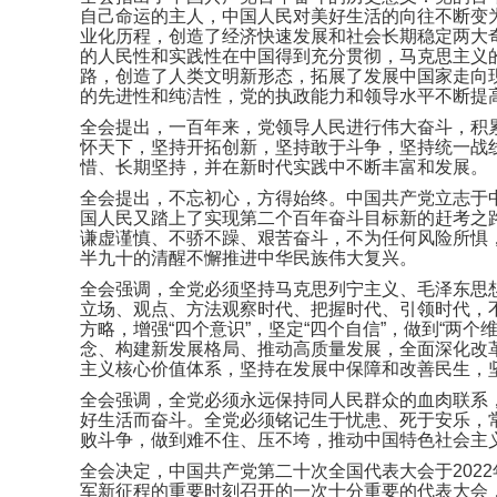
自己命运的主人，中国人民对美好生活的向往不断变
业化历程，创造了经济快速发展和社会长期稳定两大
的人民性和实践性在中国得到充分贯彻，马克思主义
路，创造了人类文明新形态，拓展了发展中国家走向
的先进性和纯洁性，党的执政能力和领导水平不断提
全会提出，一百年来，党领导人民进行伟大奋斗，积
怀天下，坚持开拓创新，坚持敢于斗争，坚持统一战
惜、长期坚持，并在新时代实践中不断丰富和发展。
全会提出，不忘初心，方得始终。中国共产党立志于
国人民又踏上了实现第二个百年奋斗目标新的赶考之
谦虚谨慎、不骄不躁、艰苦奋斗，不为任何风险所惧
半九十的清醒不懈推进中华民族伟大复兴。
全会强调，全党必须坚持马克思列宁主义、毛泽东思
立场、观点、方法观察时代、把握时代、引领时代，
方略，增强“四个意识”，坚定“四个自信”，做到“两
念、构建新发展格局、推动高质量发展，全面深化改
主义核心价值体系，坚持在发展中保障和改善民生，
全会强调，全党必须永远保持同人民群众的血肉联系
好生活而奋斗。全党必须铭记生于忧患、死于安乐，
败斗争，做到难不住、压不垮，推动中国特色社会主
全会决定，中国共产党第二十次全国代表大会于202
军新征程的重要时刻召开的一次十分重要的代表大会