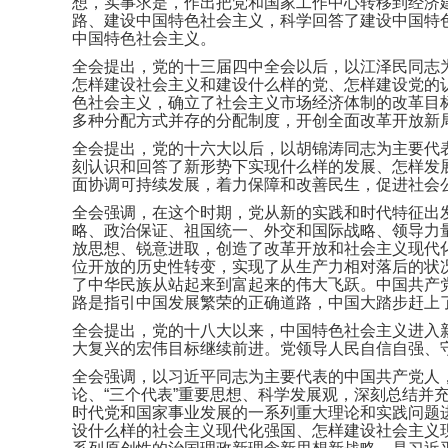
想，实事求是，作出把党和国家工作中心转移到经济
路、建设中国特色社会主义，科学回答了建设中国特
中国特色社会主义。
全会提出，党的十三届四中全会以后，以江泽民同志
怎样建设社会主义和建设什么样的党、怎样建设党的
色社会主义，确立了社会主义市场经济体制的改革目
多种分配方式并存的分配制度，开创全面改革开放新
全会提出，党的十六大以后，以胡锦涛同志为主要代
刻认识和回答了新形势下实现什么样的发展、怎样发
面协调可持续发展，着力保障和改善民生，促进社会
全会强调，在这个时期，党从新的实践和时代特征出
略、政治保证、祖国统一、外交和国际战略、领导力
放思想、锐意进取，创造了改革开放和社会主义现代
位开放的历史性转变，实现了从生产力相对落后的状
了中华民族从站起来到富起来的伟大飞跃。中国共产
路是指引中国发展繁荣的正确道路，中国大踏步赶上
全会提出，党的十八大以来，中国特色社会主义进入
大复兴的宏伟目标继续前进。党领导人民自信自强、
全会强调，以习近平同志为主要代表的中国共产党人
论、“三个代表”重要思想、科学发展观，深刻总结
时代党和国家事业发展的一系列重大理论和实践问题
设什么样的社会主义现代化强国、怎样建设社会主义