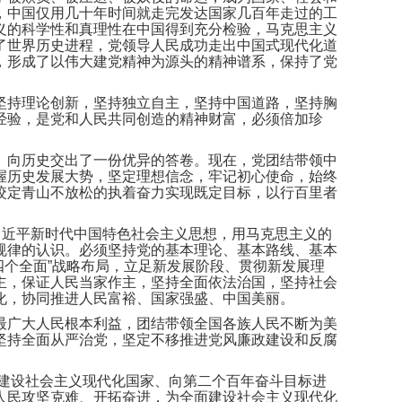
，中国仅用几十年时间就走完发达国家几百年走过的工
义的科学性和真理性在中国得到充分检验，马克思主义
了世界历史进程，党领导人民成功走出中国式现代化道
，形成了以伟大建党精神为源头的精神谱系，保持了党
坚持理论创新，坚持独立自主，坚持中国道路，坚持胸
经验，是党和人民共同创造的精神财富，必须倍加珍
、向历史交出了一份优异的答卷。现在，党团结带领中
握历史发展大势，坚定理想信念，牢记初心使命，始终
咬定青山不放松的执着奋力实现既定目标，以行百里者
习近平新时代中国特色社会主义思想，用马克思主义的
规律的认识。必须坚持党的基本理论、基本路线、基本
“四个全面”战略布局，立足新发展阶段、贯彻新发展理
主，保证人民当家作主，坚持全面依法治国，坚持社会
化，协同推进人民富裕、国家强盛、中国美丽。
最广大人民根本利益，团结带领全国各族人民不断为美
坚持全面从严治党，坚定不移推进党风廉政建设和反腐
面建设社会主义现代化国家、向第二个百年奋斗目标进
人民攻坚克难、开拓奋进，为全面建设社会主义现代化