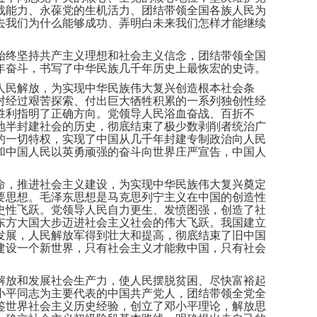
战能力、永葆党的生机活力、团结带领全国各族人民为
去我们为什么能够成功、弄明白未来我们怎样才能继续
始终坚持共产主义理想和社会主义信念，团结带领全国
年奋斗，书写了中华民族几千年历史上最恢宏的史诗。
人民解放，为实现中华民族伟大复兴创造根本社会条
对经过艰苦探索、付出巨大牺牲积累的一系列独创性经
胜利指明了正确方向。党领导人民浴血奋战、百折不
地半封建社会的历史，彻底结束了极少数剥削者统治广
的一切特权，实现了中国从几千年封建专制政治向人民
和中国人民以英勇顽强的奋斗向世界庄严宣告，中国人
命，推进社会主义建设，为实现中华民族伟大复兴奠定
要思想。毛泽东思想是马克思列宁主义在中国的创造性
史性飞跃。党领导人民自力更生、发愤图强，创造了社
东方大国大步迈进社会主义社会的伟大飞跃。我国建立
发展，人民解放军得到壮大和提高，彻底结束了旧中国
建设一个新世界，只有社会主义才能救中国，只有社会
解放和发展社会生产力，使人民摆脱贫困、尽快富裕起
小平同志为主要代表的中国共产党人，团结带领全党全
鉴世界社会主义历史经验，创立了邓小平理论，解放思