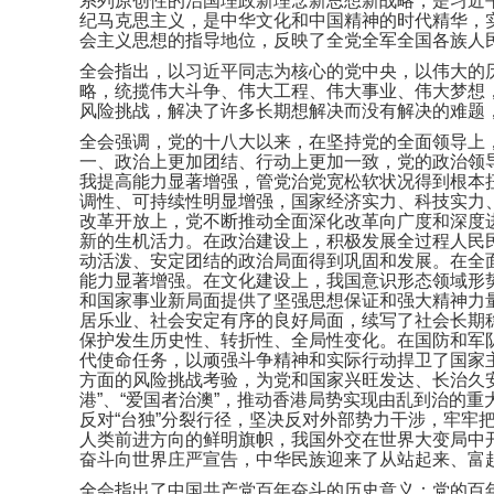
系列原创性的治国理政新理念新思想新战略，是习近
纪马克思主义，是中华文化和中国精神的时代精华，
会主义思想的指导地位，反映了全党全军全国各族人
全会指出，以习近平同志为核心的党中央，以伟大的
略，统揽伟大斗争、伟大工程、伟大事业、伟大梦想
风险挑战，解决了许多长期想解决而没有解决的难题
全会强调，党的十八大以来，在坚持党的全面领导上
一、政治上更加团结、行动上更加一致，党的政治领
我提高能力显著增强，管党治党宽松软状况得到根本
调性、可持续性明显增强，国家经济实力、科技实力
改革开放上，党不断推动全面深化改革向广度和深度
新的生机活力。在政治建设上，积极发展全过程人民
动活泼、安定团结的政治局面得到巩固和发展。在全
能力显著增强。在文化建设上，我国意识形态领域形
和国家事业新局面提供了坚强思想保证和强大精神力
居乐业、社会安定有序的良好局面，续写了社会长期
保护发生历史性、转折性、全局性变化。在国防和军
代使命任务，以顽强斗争精神和实际行动捍卫了国家
方面的风险挑战考验，为党和国家兴旺发达、长治久安
港”、“爱国者治澳”，推动香港局势实现由乱到治的重
反对“台独”分裂行径，坚决反对外部势力干涉，牢
人类前进方向的鲜明旗帜，我国外交在世界大变局中
奋斗向世界庄严宣告，中华民族迎来了从站起来、富
全会指出了中国共产党百年奋斗的历史意义：党的百