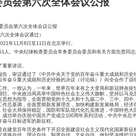
委员会第六次全体会议公报
央委员会第六次全体会议公报
第六次全体会议通过）
21年11月8日至11日在北京举行。
151人。中央纪律检查委员会常务委员会委员和有关方面负责同
了重要讲话。
报告，审议通过了《中共中央关于党的百年奋斗重大成就和历史
百年奋斗重大成就和历史经验的决议（讨论稿）》向全会作了说
工作。一致认为，一年来，世界百年未有之大变局和新冠肺炎疫
艰巨。中央政治局高举中国特色社会主义伟大旗帜，坚持以马克思
义思想为指导，全面贯彻党的十九大和十九届二中、三中、四中
工作总基调，全面贯彻新发展理念，加快构建新发展格局，经济
，社会大局保持稳定，国防和军队现代化扎实推进，中国特色大
。成功举办庆祝中国共产党成立100周年系列活动，中共中央总
年奋斗目标进军的新征程。
是在建党百年历史条件下开启全面建设社会主义现代化国家新征
定道路自信、理论自信、制度自信、文化自信，做到坚决维护习