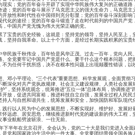
为现实；党的百年奋斗开辟了实现中华民族伟大复兴的正确道路
奇迹；党的百年奋斗展示了马克思主义的强大生命力，马克思主
的开放性和时代性在中国得到充分彰显；党的百年奋斗深刻影响
现代化的途径；党的百年奋斗锻造了走在时代前列的中国共产党
高，中国共产党无愧为伟大光荣正确的党。
累了宝贵的历史经验，这就是：坚持党的领导，坚持人民至上，
线，坚持自我革命。以上十个方面，是经过长期实践积累的宝贵
中华民族千秋伟业，百年恰是风华正茂。过去一百年，党向人民
路。全党要牢记中国共产党是什么、要干什么这个根本问题，把
，不为任何干扰所惑，决不在根本性问题上出现颠覆性错误，以
想、邓小平理论、“三个代表”重要思想、科学发展观，全面贯彻
不断深化对共产党执政规律、社会主义建设规律、人类社会发展
个维护”，坚持系统观念，统筹推进“五位一体”总体布局，协调推进
革开放，促进共同富裕，推进科技自立自强，发展全过程人民民
坚持人与自然和谐共生，统筹发展和安全，加快国防和军队现代
，践行以人民为中心的发展思想，不断实现好、维护好、发展好
常怀远虑、居安思危，继续推进新时代党的建设新的伟大工程，
义事业航船劈波斩浪、一往无前。
2年下半年在北京召开。全会认为，党的二十大是我们党进入全
，是党和国家政治生活中的一件大事。全党要团结带领全国各族