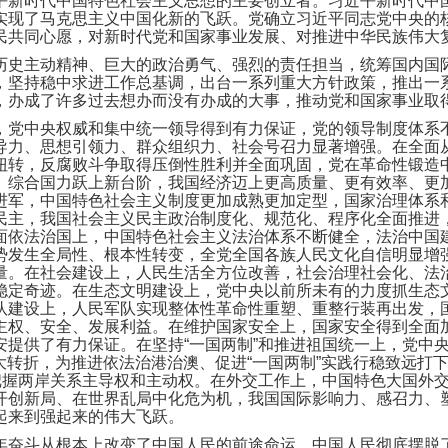
平新时代中国特色社会主义思想的主要创立者。习近平新时代中
实现了马克思主义中国化新的飞跃。党确立习近平同志党中央的
民共同心愿，对新时代党和国家事业发展、对推进中华民族伟大
历史主动精神、巨大的政治勇气、强烈的责任担当，统筹国内国
，坚持稳中求进工作总基调，出台一系列重大方针政策，推出一
，办成了许多过去想办而没有办成的大事，推动党和国家事业取
，党中央权威和集中统一领导得到有力保证，党的领导制度体系
导力、思想引领力、群众组织力、社会号召力显著增强。在全面
扭转，反腐败斗争取得压倒性胜利并全面巩固，党在革命性锻造
、综合国力跃上新台阶，我国经济迈上更高质量、更有效率、更
进军，中国特色社会主义制度更加成熟更加定型，国家治理体系
民主，我国社会主义民主政治制度化、规范化、程序化全面推进
面依法治国上，中国特色社会主义法治体系不断健全，法治中国
势发生全局性、根本性转变，全党全国各族人民文化自信明显增
量。在社会建设上，人民生活全方位改善，社会治理社会化、法
稳定奇迹。在生态文明建设上，党中央以前所未有的力度抓生态
队建设上，人民军队实现整体性革命性重塑、重整行装再出发，
主权、安全、发展利益。在维护国家安全上，国家安全得到全面
提供了有力保证。在坚持“一国两制”和推进祖国统一上，党中
大转折，为推进依法治港治澳、促进“一国两制”实践行稳致远打
牢把握两岸关系主导权和主动权。在外交工作上，中国特色大国外
开创新局、在世界乱局中化危为机，我国国际影响力、感召力、
起来到强起来的伟大飞跃。
年奋斗从根本上改变了中国人民的前途命运，中国人民彻底摆脱