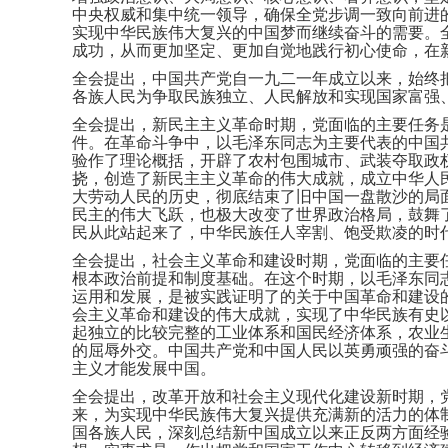
中央权威和集中统一领导，确保全党步调一致向前进
实现中华民族伟大复兴的中国梦而继续奋斗的需要。
成功，从而更加坚定、更加自觉地践行初心使命，在
全会提出，中国共产党自一九二一年成立以来，始终
各族人民为争取民族独立、人民解放和实现国家富强
全会提出，新民主主义革命时期，党面临的主要任务
件。在革命斗争中，以毛泽东同志为主要代表的中国
验作了理论概括，开辟了农村包围城市、武装夺取政
挠，创造了新民主主义革命的伟大成就，成立中华人
大劳动人民的历史，彻底结束了旧中国一盘散沙的局
民主的伟大飞跃，也极大改变了世界政治格局，鼓舞
民从此站起来了，中华民族任人宰割、饱受欺凌的时
全会提出，社会主义革命和建设时期，党面临的主要
根本政治前提和制度基础。在这个时期，以毛泽东同
运用和发展，是被实践证明了的关于中国革命和建设
会主义革命和建设的伟大成就，实现了中华民族有史
起独立的比较完整的工业体系和国民经济体系，农业
的屈辱外交。中国共产党和中国人民以英勇顽强的奋
主义才能发展中国。
全会提出，改革开放和社会主义现代化建设新时期，
来，为实现中华民族伟大复兴提供充满新的活力的体
国各族人民，深刻总结新中国成立以来正反两方面经