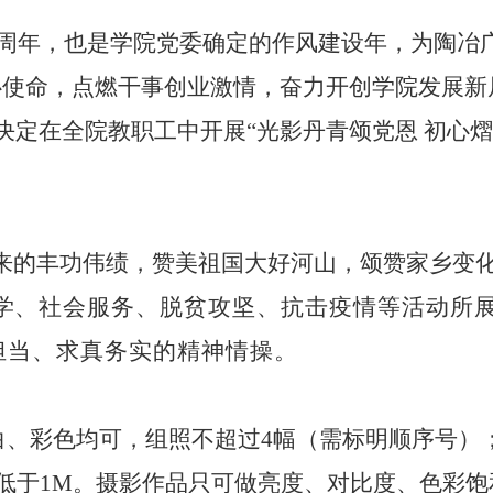
70周年，也是学院党委确定的作风建设年，为陶
心使命，点燃干事创业激情，奋力开创学院发展新
决定在全院教职工中开展
“光影丹青颂党恩 初心
来的丰功伟绩，赞美祖国大好河山，颂赞家乡变
学
、社会服务、脱贫攻坚、抗击疫情等活动所
担当、求真务实的精神情操。
、彩色均可，组照不超过4幅（需标明顺序号）；须为
小不低于1M。摄影作品只可做亮度、对比度、色彩