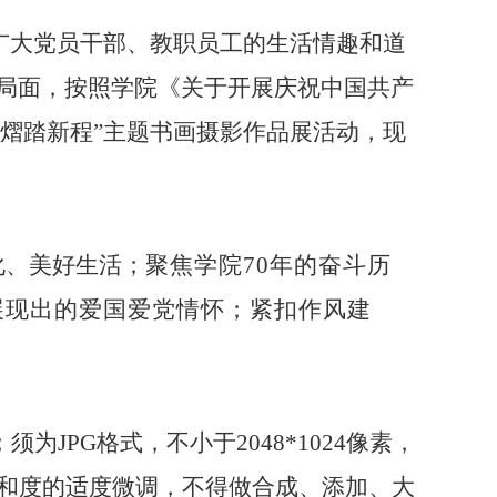
冶广大党员干部、教职员工的生活情趣和道
局
面，按照
学院
《关于开展庆祝中国共产
熠熠踏新程”主题书画
摄影作品展活动，现
化、美好生活；
聚焦学院
70年的奋斗历
展现出的爱国爱党情怀；紧扣作风建
JPG格式，不小于2048*1024像素，
饱和度的适度微调，不得做合成、添加、大