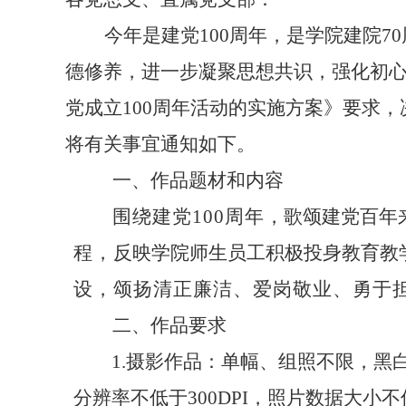
今年是建党
100周年，是学院建院
德修养，进一步凝聚思想共识，强化初
党成立
100周年活动的实施方案》
要求
，
将有关事宜通知如下。
一、作品题材和内容
围绕
建党
100周年
，歌颂建党百年
程，
反映学院师生员工积极投身教育教
设，颂扬清正廉洁、爱
岗敬业、勇于
二、作品要求
1.摄影作品：单幅、组照不限，黑白
分辨率不低于300DPI，照片数据大