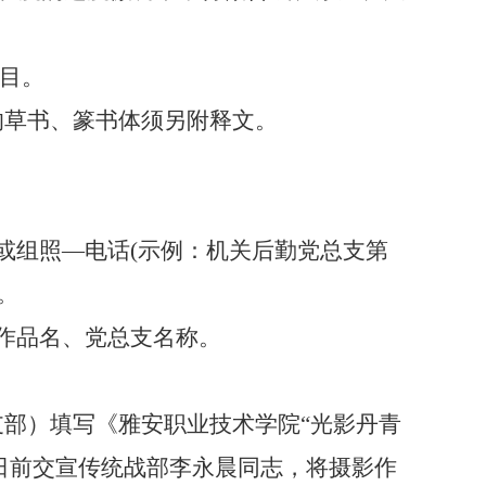
题目。
的草
书
、篆书体须
另附
释文
。
或组照—电话(示例：机关后勤党总支第
。
作品名、党总支名称。
支部）填写《雅安职业技术学院
“光影丹青
1日前交宣传统战部李永晨同志，将摄影作